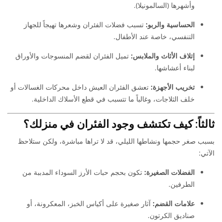
وأشهرها (السالمونيلا).
الحساسية والربو:
تسبب فضلات الفئران وشعرها تهيجاً للجهاز
التنفسي، خاصة عند الأطفال.
إتلاف الأثاث والملابس:
تميل الفئران لقضم المنسوجات والأوراق
لبناء أعشاشها.
تخريب الأجهزة:
تعشق الفئران العيش داخل محركات الغسالات أو
خلف الثلاجات، وغالباً ما تتسبب في قطع الأسلاك الداخلية.
ثالثاً: كيف تكتشف وجود الفئران في منزلك؟
بسبب صغر حجمها ونشاطها الليلي، قد لا تراها مباشرة، ولكن ستلاحظ
الآتي:
الفضلات الصغيرة:
تكون بحجم حبات الأرز السوداء المدببة من
الطرفين.
علامات القضم:
آثار صغيرة على أكياس الخبز، المعكرونة، أو
صناديق الكرتون.