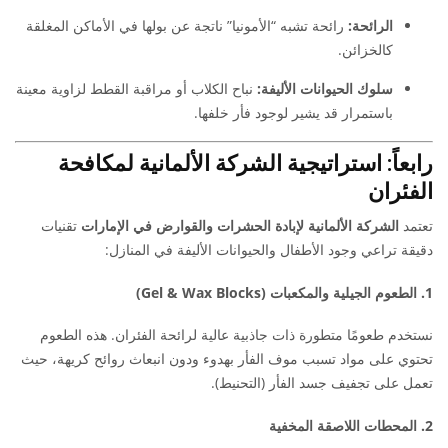
الرائحة:
رائحة تشبه “الأمونيا” ناتجة عن بولها في الأماكن المغلقة
كالخزائن.
سلوك الحيوانات الأليفة:
نباح الكلاب أو مراقبة القطط لزاوية معينة
باستمرار قد يشير لوجود فأر خلفها.
رابعاً: استراتيجية الشركة الألمانية لمكافحة
الفئران
تعتمد
الشركة الألمانية لإبادة الحشرات والقوارض في الإمارات
تقنيات
دقيقة تراعي وجود الأطفال والحيوانات الأليفة في المنازل:
1. الطعوم الجيلية والمكعبات (Gel & Wax Blocks)
نستخدم طعومًا متطورة ذات جاذبية عالية لرائحة الفئران. هذه الطعوم
تحتوي على مواد تسبب موف الفأر بهدوء ودون انبعاث روائح كريهة، حيث
تعمل على تجفيف جسد الفأر (التحنيط).
2. المحطات اللاصقة المخفية