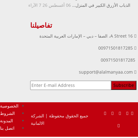
الذباب الأزرق الكبير في المنزل…
06 أغسطس 26
7
الآراء
تفاصيلنا
16 A Street، الصفا – دبي – الإمارات العربية المتحدة
00971501817285
00971501817285
support@alalmanyaa.com
الخصوصية
الشروط
جميع الحقوق محفوظة | الشركة
المدونة
الالمانية
اتصل بنا