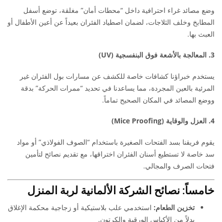
وضع مصائد غراء احترافية داخل “محطات أمان” مغلقة، توضع أسفل
المطابخ وخلف الثلاجات، لضمان اصطياد الفئران بعيداً عن أعين الأطفال أو
العبث بها.
3. المعالجة بالأشعة فوق البنفسجية (UV)
يستخدم خبراؤنا كشافات خاصة للكشف عن مسارات بول الفئران غير
المرئية بالعين المجردة، مما يساعدنا في تحديد “ممرات الحركة” بدقة
ووضع المصائد في المكان الصحيح تماماً.
4. العزل والوقاية (Mice Proofing)
يقوم فريقنا بسد الفتحات الصغيرة باستخدام “الصوف الفولاذي” أو مواد
سد خاصة لا تستطيع أسنان الفئران اختراقها، مع تقديم نصائح لتأمين
فتحات الصرف والمجالي.
خامساً: نصائح الشركة الألمانية لربة المنزل
تخزين الطعام:
استخدمي علب بلاستيكية أو زجاجية محكمة الإغلاق
بدلاً من الأكياس الورقية والكرتون.