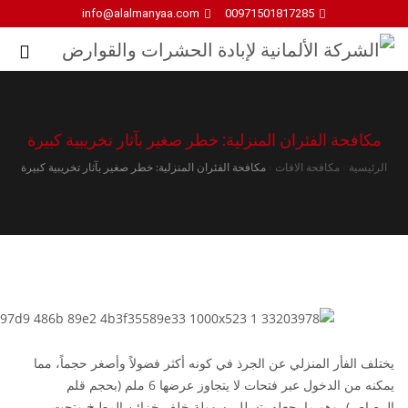
info@alalmanyaa.com
00971501817285
مكافحة الفئران المنزلية: خطر صغير بآثار تخريبية كبيرة
الرئيسية
›
مكافحة الافات
›
مكافحة الفئران المنزلية: خطر صغير بآثار تخريبية كبيرة
يختلف الفأر المنزلي عن الجرذ في كونه أكثر فضولاً وأصغر حجماً، مما
يمكنه من الدخول عبر فتحات لا يتجاوز عرضها 6 ملم (بحجم قلم
الرصاص)، وهو ما يجعله يتسلل بسهولة خلف خزائن المطبخ وتحت