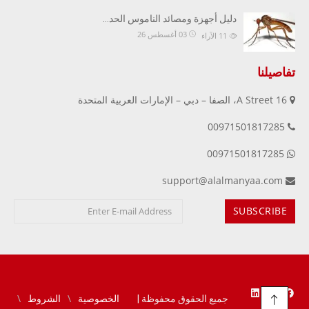
دليل أجهزة ومصائد الناموس الحد…
03 أغسطس 26
11
الآراء
تفاصيلنا
16 A Street، الصفا – دبي – الإمارات العربية المتحدة
00971501817285
00971501817285
support@alalmanyaa.com
جميع الحقوق محفوظة |
الخصوصية
الشروط