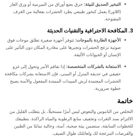
التبخير الصديق للبيئة:
حرق بضع أوراق من الميرمية أو ورق الغار
(اللاورا) يعمل كبخور طبيعي يطرد الحشرات بفعالية من الغرف
المفتوحة.
3. المكافحة الاحترافية والتقنيات الحديثة
الأجهزة الطاردة بالموجات:
تتوفر أجهزة صغيرة تطلق موجات فوق
صوتية تزعج الحشرات وتجبرها على مغادرة المكان دون التأثير على
الإنسان أو الحيوانات الأليفة.
الاستعانة بالشركات المتخصصة:
إذا تفاقم الأمر وتحول إلى غزو
حقيقي في حديقة المنزل أو المبنى، فإن الاستعانة بشركات مكافحة
الحشرات المعتمدة لرش المبيدات الممتدة المفعول والآمنة يصبح
خطوة ضرورية.
خاتمة
التخلص من الناموس والبعوض ليس أمرًا مستحيلًا، بل يتطلب القليل من
الالتزام بسد الثغرات وتجفيف منابع الرطوبة والمياه الراكدة. بتطبيقك
للخطوات السابقة، ستضمن بيئة صحية، آمنة، وخالية تمامًا من الطنين
والقرصات المزعجة لك ولعائلتك طوال الصيف.