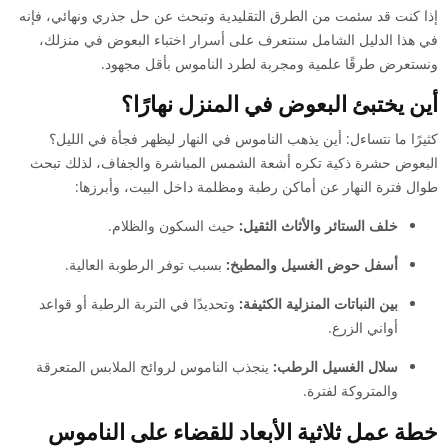
إذا كنت قد سئمت من الطرق التقليدية وتبحث عن حل جذري ونهائي، فإنه
في هذا الدليل الشامل سنتعرف على أسرار اختباء البعوض في منزلك،
ونستعرض طرقًا علمية ومجربة لطرد الناموس بأقل مجهود.
أين يختبئ البعوض في المنزل نهارًا؟
كثيرًا ما نتساءل: أين يذهب الناموس في النهار ليظهر فجأة في الليل؟
البعوض حشرة ذكية تكره أشعة الشمس المباشرة والجفاف، لذلك تبحث
طوال فترة النهار عن أماكن رطبة ومظلمة داخل البيت، وأبرزها:
خلف الستائر والأثاث الثقيل:
حيث السكون والظلام.
أسفل حوض الغسيل والمطبخ:
بسبب توفر الرطوبة العالية.
بين النباتات المنزلية الكثيفة:
وتحديدًا في التربة الرطبة أو قواعد
أواني الزرع.
سلال الغسيل الرطب:
ينجذب الناموس لروائح الملابس المتعرقة
والمتروكة لفترة.
خطة عمل ثلاثية الأبعاد للقضاء على الناموس