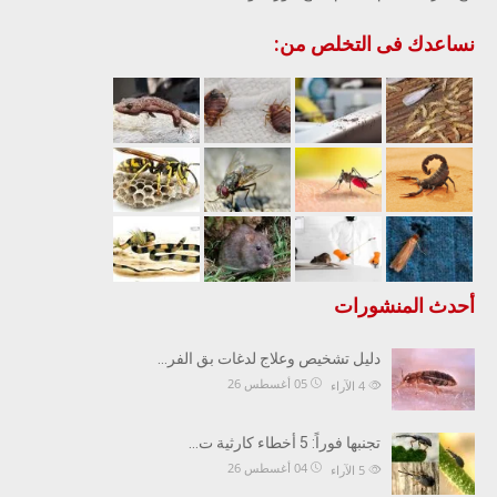
نساعدك فى التخلص من:
أحدث المنشورات
دليل تشخيص وعلاج لدغات بق الفر…
05 أغسطس 26
4
الآراء
تجنبها فوراً: 5 أخطاء كارثية ت…
04 أغسطس 26
5
الآراء