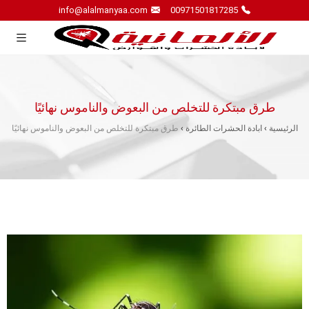
info@alalmanyaa.com
00971501817285
طرق مبتكرة للتخلص من البعوض والناموس نهائيًا
الرئيسية
›
ابادة الحشرات الطائرة
›
طرق مبتكرة للتخلص من البعوض والناموس نهائيًا