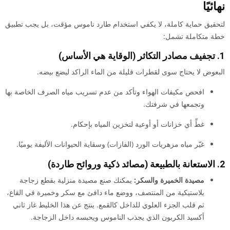
نهائيًا
لتحقيق حماية كاملة، لا يكفي استخدام طارد ناموس مؤقت، بل يجب تطبيق
خطة متكاملة تشمل:
1. تجفيف مصادر التكاثر (الوقاية هي الأساس)
البعوض لا يحتاج سوى لقطرات قليلة من الماء الراكد ليضع بيضه.
افحص مكيفات الهواء وتأكد من عدم تسريب مياه الصرف الخاصة بها
وتجمعها في شرفتك.
غطِّ أي خزانات أو أوعية لتخزين المياه بإحكام.
غيّر مياه مزهريات الورد (الفازات) وسقاية الحيوانات الأليفة يوميًا.
2. الاستعانة بالطبيعة (مصائد ذكية وروائح طاردة)
مصيدة الخميرة والسكر:
يمكنك صنع مصيدة منزلية بقطع زجاجة
بلاستيكية من المنتصف، ووضع ماء دافئ مع سكر وخميرة في القاع،
ثم قلب الجزء العلوي للداخل كالقمع. ينتج عن هذا الخليط غاز ثاني
أكسيد الكربون الذي يجذب الناموس ويحبسه داخل الزجاجة.