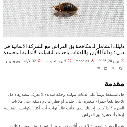
دليلك الشامل لـ مكافحة بق الفراش مع الشركة الالمانية في
دبي : وداعاً للأرق واللدغات بأحدث التقنيات الألمانية المعتمدة
يونيو 20, 2026
mona ali
لا يوجد تعليقات
32
الآراء
Share on
مقدمة
هل تستيقظ يومياً على لدغات مؤلمة وحكة شديدة لا تعرف مصدرها؟ هل
تلاحظ بقعاً حمراء صغيرة على جلدك أو قطرات دم دقيقة على ملاءات
السرير؟ إذا كانت إجابتك بنعم، فأنت غالباً تواجه أحد أكثر الكوابيس المنزلية
إزعاجاً:
حشرة بق الفراش
.
هذه الحشرة الصغيرة لا تدمر أثاثك فحسب، بل تسرق منك ومن عائلتك