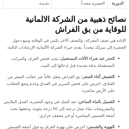
الدورية
الحشرة مجدداً.
جديدة.
نصائح ذهبية من الشركة الالمانية
للوقاية من بق الفراش
الإبادة هي نصف المعركة، والنصف الآخر يكمن في الوقاية ومنع دخول
الحشرة إلى منزلك مجدداً. يقدم خبراء الشركة الألمانية الإرشادات التالية:
الحذر عند شراء الأثاث المستعمل:
يجب فحص الغرف والمراتب
المستعملة بدقة شديدة قبل إدخالها إلى البيت.
التفتيش أثناء السفر:
بق الفراش ينتقل غالباً عبر حقائب السفر من
الفنادق. احرص على فحص السرير في الفندق وعدم وضع الحقائب
على الأرض مباشرة.
الغسيل بالماء الساخن:
عند الشك في وجود الحشرة، اغسل الملابس
والمفروشات بماء تصل درجته إلى 60 درجة مئوية، وجففها تحت
أشعة الشمس المباشرة أو في مجفف حراري.
التهوية والشمس:
احرص على تهوية الغرف ودخول أشعة الشمس