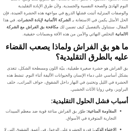
النوم الهادئ والصحة النفسية والجسدية. ولأن طرق الإبادة التقليدية
والوصفات المنزلية أثبتت فشلها الذريع في مواجهة هذه الحشرة العنيدة، فإن
الحل الأمثل يكمن في الاستعانة بـ
الشركة الألمانية لإبادة الحشرات
. في هذا
المقال، سنتناول بالتفصيل كيف تضمن لك
مكافحة بق الفراش مع الشركة
الالمانية
التخلص النهائي والآمن من هذه الآفة وبضمانات حقيقية.
ما هو بق الفراش ولماذا يصعب القضاء
عليه بالطرق التقليدية؟
بق الفراش هو حشرة صغيرة طفيلية، بنيّة اللون ومسطحة الشكل، تتغذى
بشكل أساسي على دماء الإنسان والحيوانات الأليفة أثناء النوم. تنشط هذه
الحشرة في الليل وتختبئ في النهار داخل الشقوق، حواف المراتب، خلف
البراويز، وفي زوايا الأثاث الخشبي.
أسباب فشل الحلول التقليدية:
المقاومة المناعية:
طوّر بق الفراش مناعة قوية ضد معظم المبيدات
التجارية المتوفرة في الأسواق.
الاختباء الذكي:
قدرة الحشرة على الدخول في أعمق الشقوق التي لا