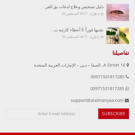
دليل تشخيص وعلاج لدغات بق الفر…
05 أغسطس 26
4
الآراء
تجنبها فوراً: 5 أخطاء كارثية ت…
04 أغسطس 26
5
الآراء
تفاصيلنا
16 A Street، الصفا – دبي – الإمارات العربية المتحدة
00971501817285
00971501817285
support@alalmanyaa.com