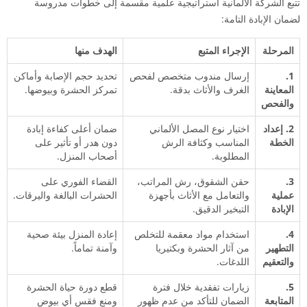
تتبع الشركة الألمانية استراتيجية علمية مقسمة إلى خطوات مدروسة
لضمان الإبادة التامة:
المرحلة
الإجراء المتبع
الهدف منها
1.
إرسال مندوب متخصص لفحص
تحديد حجم الإصابة وأماكن
المعاينة
الغرف والأثاث بدقة.
تمركز الحشرة وبيوضها.
والفحص
2. إعداد
اختيار نوع المصل الألماني
ضمان أعلى كفاءة إبادة
الخطة
المناسب وكثافة الرش
دون هدر أو تأثير على
المطلوبة.
أصحاب المنزل.
3.
حقن الشقوق، رش المراتب،
القضاء الفوري على
عملية
والتعامل مع الأثاث بأجهزة
الحشرات البالغة واليرقات.
الإبادة
التبخير الدقيق.
4.
استخدام مواد معقمة للتخلص
إعادة المنزل بيئة صحية
التطهير
من آثار الحشرة وبكتيريا
وآمنة تماماً.
والتعقيم
اللدغات.
5.
زيارات تفقدية خلال فترة
قطع دورة حياة الحشرة
المتابعة
الضمان للتأكد من عدم ظهور
ومنع فقس أي بيوض