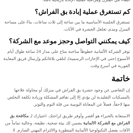
كم تستغرق عملية إبادة بق الفراش؟
تستغرق الجلسة الأساسية ما بين ساعة إلى ثلاث ساعات، بناءً على مساحة
المنزل ومدى تغلغل الحشرة في الأثاث.
كيف يمكنني التواصل وحجز موعد مع الشركة؟
توفر الشركة الألمانية خطوطاً ساخنة متاح على مدار 24 ساعة طوال أيام
الأسبوع (حتى في الإجازات الرسمية)، لتلقي بلاغاتكم وإرسال فريق المعاينة
الفورية في أسرع وقت.
خاتمة
إن التغاضي عن وجود حشرة بق الفراش في منزلك أو محاولة علاجها
بالمسكنات التقليدية لن يؤدي إلا إلى تفاقم المشكلة وزيادة تكلفة التخلص
منها لاحقاً، فضلاً عن المعاناة اليومية من قلة النوم والتوتر.
الاستعانة بالخبراء هو أقصر وأوفر طريق لراحتك. اختيارك لـ
مكافحة بق
الفراش مع الشركة الالمانية
يضمن لك بيئة صحية، نظيفة، وخالية تماماً من
الآفات بفضل التكنولوجيا الألمانية المتطورة والالتزام المهني الصارم. لا