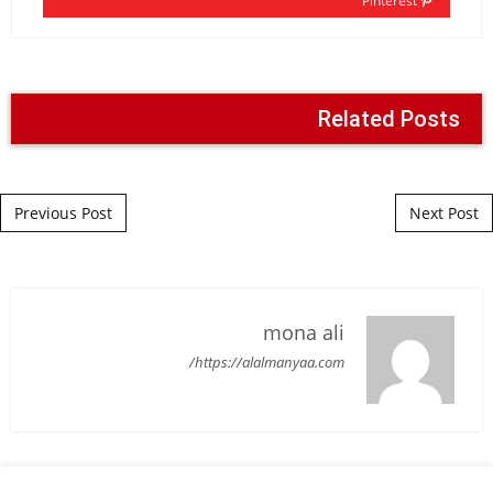
Pinterest
Related Posts
Post navigation
Previous Post
Next Post
mona ali
https://alalmanyaa.com/