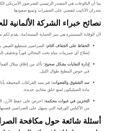
بما أن البالوعات هي المصدر الرئيسي للصرصور الأمريكي ال
بجدران الأنابيب لتقضي على الحشرات وتمنع صعودها.
نصائح خبراء الشركة الألمانية 
لأن الوقاية المستمرة هي سر الحماية المستدامة، يقدم لكم 
الحفاظ على الجفاف التام:
الصراصير تستطيع العيش بدو
إصلاح أي تسريبات مياه تحت المجالي فوراً وتجفيف المغ
إدارة النفايات بشكل صحيح:
تأكد من إغلاق سلال القمام
في حوض المطبخ طوال الليل.
سد الشقوق والفجوات:
قم بسد الفراغات المحيطة بأن
مادة السيليكون لمنع خلق مخابئ جديدة.
التخزين في عبوات محكمة:
احرص على حفظ الأرز، الدق
من الأكياس الورقية التي يسهل على الصراصير قضمها.
أسئلة شائعة حول مكافحة الصر