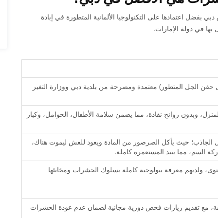
ي بفضل اعتمادها على التكنولوجيا الألمانية المتطورة في إبادة
ل بها في دولة الإمارات.
ثل حقن الجل المتطور) معتمدة ومصرحة من بلدية دبي ووزارة التغير
لمنزل، وبدون روائح نفاذة، مما يضمن سلامة الأطفال، الحوامل، وكبار
الجل الجاذب؛ حيث يأكل الصرصور من المادة ويعود للعش ليموت هناك،
كة السم، مما يبيد المستعمرة كاملة.
توى، ولديهم معرفة بيولوجية كاملة بسلوك الحشرات ومخابئها
قة، مع تقديم زيارات فحص دورية مجانية لضمان عدم عودة الحشرات