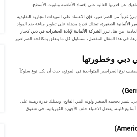
ناهيك عن قدرتها العالية على إفساد الأطعمة وتلويث الأسطح.
بي) غزواً من الصراصير، فإن الاعتماد على المبيدات التجارية التقليدية
ر الألمانية الصغيرة
، تمتلك قدرة مذهلة على تطوير مناعة ضد المواد
لعادية. من هنا، تبرز
الشركة الألمانية لإبادة الحشرات في دبي
كخيار
رها. في هذا المقال المفصل، سنتناول كل ما يتعلق بمكافحة الصراصير
في دبي وخطورتها
بتصنيف نوع الصراصير المتواجدة في الموقع، حيث أن لكل نوع سلوكاً
بي. يتميز بحجمه الصغير ولونه البني الفاتح، ويمتلك قدرة رهيبة على
 أسابيع قليلة. يفضل الاختباء خلف الأجهزة الكهربائية، في شقوق