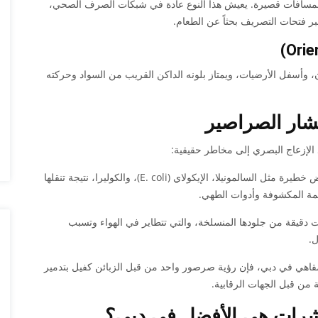
ان لمسافات قصيرة. يعيش هذا النوع عادة في شبكات الصرف الصحي،
ر فتحات التصريف بحثاً عن الطعام.
، وأسفل الأرضيات، ويمتاز بلونه الداكن القريب من السواد وحركته
تشار الصراصير
لإزعاج البصري إلى مخاطر حقيقية:
تنقل الصراصير مسببات أمراض خطيرة مثل السالمونيلا، الإيكولاي (E. coli)، والكوليرا، نتيجة تنقلها
عمة المكشوفة وأدوات الطهي.
دقيقة من جلودها المنسلخة، والتي تتطاير في الهواء وتسبب
ل.
لمقاهي في دبي، فإن رؤية صرصور واحد من قبل الزبائن كفيل بتدمير
 من قبل الجهات الرقابية.
الحشرات هي الأفضل في دبي؟