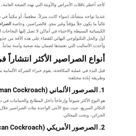
كأحد أخطر ناقلات الأمراض والأوبئة التي تهدد الصحة العامة، 
عندما تواجه منشأتك (سواء كانت منزلاً، مطعماً، أو مكتباً في د
غالباً ما يكون حلاً مؤقتاً وغير مجدٍ. فالصراصير، وخاصة
الصراصي
الكيميائية البسيطة والاختباء في أماكن لا تصل إليها البخاخات ا
أول والحل التكنولوجي النهائي للقضاء على هذه الآفة من جذو
وأحدث الأساليب التي نعتمدها لضمان بيئة صحية وآمنة تماماً.
أنواع الصراصير الأكثر انتشاراً 
قبل البدء في عملية المكافحة، يقوم خبراء الشركة الألمانية 
وطريقة إبادة مختلفة:
1. الصرصور الألماني (German Cockroach)
هو النوع الأكثر شيوعاً وإزعاجاً داخل المطابخ والحمامات في د
التكاثر السريع، حيث تنتج الأنثى الواحدة مئات الصراصير خلال
الخزائن، وتحت المجالي.
2. الصرصور الأمريكي (American Cockroach)