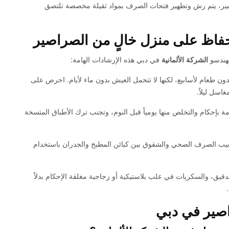
كبير، يتم رش وتطهير فتحات الصرف بمواد ثقيلة مخصصة تلتصق
للحفاظ على منزل خالٍ من الصراصير
مهندسو
الشركة الألمانية
في دبي هذه الإرشادات الهامة:
ن طعام لأسابيع، لكنها لا تتحمل العيش بدون ماء لأيام. احرص على
اسل ليلاً.
ة بإحكام والتخلص منها يومياً قبل النوم، وتجنب ترك الأطباق المتسخة
ابيب الصرف الصحي والشقوق بين كبائن المطبخ والجدران باستخدام
يق، والسكريات في علب بلاستيكية أو زجاجية مغلقة الإحكام بدلاً
اصير في دبي