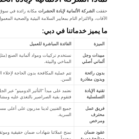
حققت
الشركة الألمانية لإبادة الحشرات
مكانة رائدة في سوق دب
الآفات، والالتزام التام بمعايير السلامة البيئية والصحية المعمو
ما يميز خدماتنا في دبي:
الميزة
الفائدة المباشرة للعميل
مبيدات وجل
نستخدم تركيبات ومواد ألمانية الصنع (م
ألماني أصلي
المناخي والبيئة.
بدون رائحة
تتم عملية المكافحة بدون الحاجة لإخلاء ا
وبدون مغادرة
السن.
تقنية الإبادة
نعتمد على مبدأ “التأثير الدومينو” عبر 
التسلسلية
فتقوم بقية الصراصير بالتغذي عليه ومشار
فريق عمل
جميع الفنيين لدينا مدربون على أعلى مس
محترف
السرية.
ومرخص
عقود ضمان
نمنح عملائنا شهادات ضمان حقيقية وموث
ومتابعة دورية
مجدداً.