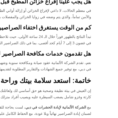
هل يجب علينا إفراغ خزائن المطبخ قبل 
في معظم الحالات، لا داعي لإفراغ الخزائن أو إزالة أواني ا
والآمن تماماً، والذي يتم وضعه في زوايا الخزائن والمفصلات بع
كم من الوقت يستغرق اختفاء الصراصير نه
تبدأ النتائج بالظهور فوراً خلال ال
في غضون 3 إلى 7 أيام كحد أقصى، بما في ذلك الصراصير الصغيرة المفقسة حديثاً.
هل تقدمون خدمات مكافحة الصراصير ل
نعم، تقدم الشركة الألمانية عقود صيانة ومكافحة سنوية وش
في دبي، مع توفير جميع الشهادات والتقارير المطلوبة لتقديمها
خاتمة: استعد سلامة بيتك وراحة 
إن العيش في بيئة نظيفة وصحية هو حق أساسي لك ولعائلتك.
كارثة وغزو شامل يصعب السيطرة عليه ويصيب أفراد منزلك ب
مع
الشركة الألمانية لإبادة الحشرات في دبي
، لست بحاجة للقلق
لضمان إبادة الصراصير نهائياً وبلا عودة، مع الحفاظ الكامل عل