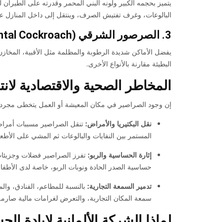
يتميز بحجمه الكبير ولونه البني المحمر وقدرته على الطير
البالوعات، وغرف تفتيش الصرف، وينتقل إلى داخل المنازل عب
3. الصرصور الشرقي (Oriental Cockroach)
يفضل الأماكن شديدة الرطوبة والمظلمة مثل الأقبية، المخازن
البطيئة مقارنة بالأنواع الأخرى.
المخاطر الصحية والاقتصادية لان
إن وجود الصراصير في مكان المعيشة أو العمل يتخطى مجرد ا
نقل البكتيريا والأمراض:
المستمر بين النفايات والبالوعات ثم المشي على الأط
إثارة الحساسية والربو:
تفرز الصراصير فضلات وجزيئات 
حساسية الصدر الحادة ونوبات الربو، خاصة لدى الأطفا
تدمير السمعة التجارية:
بالنسبة للمطاعم، الفنادق، وا
سمعة المكان التجارية، والتعرض لغرامات مالية صارمة
لماذا الشركة الألمانية لإبادة 