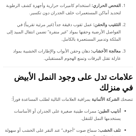
الفحص الحراري:
استخدام كاميرات حرارية وأجهزة كشف الرطوبة
لتحديد أماكن المستعمرات خلف الجدران دون تكسير.
التثقيب والحقن:
عمل ثقوب دقيقة جداً (غير مرئية تقريباً) في
الفواصل الأرضية وحقنها بمواد “غير منفرة” تضمن انتقال المبيد إلى
الملكة وتدمير المستعمرة بالكامل.
معالجة الأخشاب:
دهان وحقن الأبواب والإطارات الخشبية بمواد
عازلة تقتل اليرقات وتمنع الهجوم المستقبلي.
علامات تدل على وجود النمل الأبيض
في منزلك
تنصحك
الشركة الألمانية
بمراقبة العلامات التالية لطلب المساعدة فوراً:
أنابيب الطين:
ممرات طينية صغيرة على الجدران أو الأساسات
يستخدمها النمل للتنقل.
تلف الخشب:
سماع صوت “أجوف” عند النقر على الخشب أو سهولة