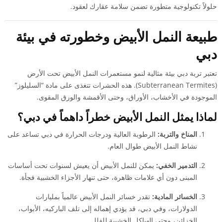
حلولاً تكنولوجية متطورة تضمن سلامة عقارك لعقود.
طبيعة النمل الأبيض وخطورته في بيئة
دبي
تعتبر تربة دبي بيئة مثالية لنمو مستعمرات النمل الأبيض تحت الأرض
(Subterranean Termites). هذه الحشرات تتغذى على مادة “السليلوز”
الموجودة في الأخشاب، الأوراق، وحتى الأقمشة والورق المقوى.
لماذا يمثل النمل الأبيض خطراً داهماً في دبي؟
المناخ والتربة:
الرطوبة العالية ودرجات الحرارة في دبي تساعد على
نشاط النمل الأبيض طوال العام.
التدمير الخفي:
يمكن للنمل الأبيض أن يعيش لسنوات تحت أساسات
المبنى دون أي علامات ظاهرة، حتى تنهار الأجزاء الخشبية فجأة.
الخسائر المادية:
تقدر خسائر النمل الأبيض عالمياً بمليارات
الدولارات، وفي دبي، قد يؤدي إهماله إلى تلف الباركيه، الأبواب،
الخزائن، وحتى الهياكل الخشبية للفلل.