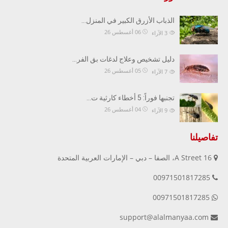
الذباب الأزرق الكبير في المنزل…
06 أغسطس 26
3
الآراء
دليل تشخيص وعلاج لدغات بق الفر…
05 أغسطس 26
7
الآراء
تجنبها فوراً: 5 أخطاء كارثية ت…
04 أغسطس 26
9
الآراء
تفاصيلنا
16 A Street، الصفا – دبي – الإمارات العربية المتحدة
00971501817285
00971501817285
support@alalmanyaa.com