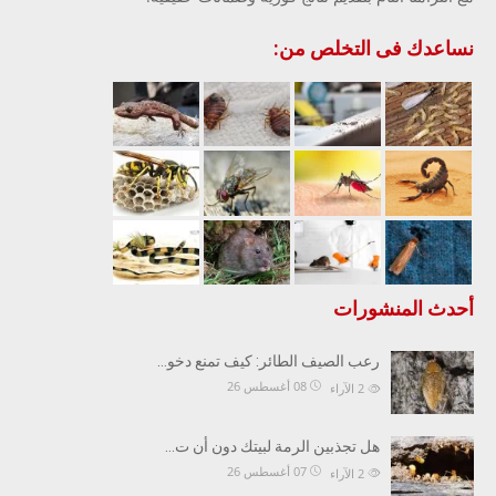
نساعدك فى التخلص من:
أحدث المنشورات
رعب الصيف الطائر: كيف تمنع دخو…
08 أغسطس 26
2
الآراء
هل تجذبين الرمة لبيتك دون أن ت…
07 أغسطس 26
2
الآراء