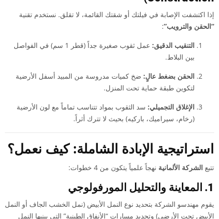
إذا اكتشفت الإصابة في فيلتك أو شقتك القائمة، لا تقلق. نستخدم تقنية
“الحقن والترويب”
:
التنقيب الدقيق:
عمل ثقوب صغيرة جداً (قطر 1 سم) في الفواصل
بين البلاط.
الحقن بضغط عالٍ:
ضخ كميات مدروسة من المبيد أسفل الأرضية
لتكوين طبقة حماية تحت المنزل.
الإغلاق التجميلي:
سد الثقوب بمواد تتناسب تماماً مع لون الأرضية
(رخام، سيراميك، باركيه) بحيث لا تترك أثراً.
استراتيجية الإبادة الشاملة: كيف نعمل؟
تتبع
الشركة الألمانية
نهجاً علمياً يتكون من 4 خطوات:
1. المعاينة والتحليل المورفولوجي
يقوم مهندسو الشركة بتحديد نوع النمل الأبيض (نمل الخشب الجاف أو النمل
الأبيض تحت الأرضي) وتحديد مسارات “الأنفاق الطينية” التي يبنيها النمل