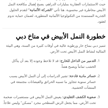
حيث الاستثمارات العقارية بمليارات الدراهم، يصبح إهمال مكافحة النمل
الأبيض مخاطرة غير محسوبة. هنا تأتي
“الشركة الألمانية”
لتقدم الحلول
الجذرية المستمدة من التكنولوجيا الألمانية المتطورة، لضمان حماية تدوم
لعقود.
خطورة النمل الأبيض في مناخ دبي
تتميز دبي بمناخ حار ورطوبة عالية في أوقات كثيرة من السنة، وهي البيئة
المثالية لنشاط النمل الأبيض تحت الأرض.
التدمير من الداخل للخارج:
قد لا تلاحظ وجوده إلا بعد أن يتآكل
الخشب تماماً ويصبح هشاً.
خسائر مادية فادحة:
تشير الدراسات إلى أن النمل الأبيض يسبب
خسائر سنوية تتجاوز ما تسببه الحرائق والفيضانات مجتمعة في
المنشآت الخشبية.
صعوبة الكشف التقليدي:
يعيش النمل الأبيض في مستعمرات ضخمة
تحت الأرض، مما يجعل الرش السطحي مجرد “مسكن” وليس علاجاً.