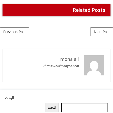
Related Posts
Post navigation
Previous Post
Next Post
mona ali
https://alalmanyaa.com/
البحث
البحث