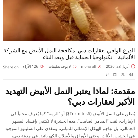
الدرع الواقي لعقارات دبي: مكافحة النمل الأبيض مع الشركة
الألمانية – تكنولوجيا الحماية قبل وبعد البناء
أبريل 28, 2026
mona ali
لا يوجد تعليقات
126
الآراء
Share on
مقدمة: لماذا يعتبر النمل الأبيض التهديد
الأكبر لعقارات دبي؟
يُطلق على النمل الأبيض (
$Termites$
) أو “الرمة” كما يُعرف محلياً في
الإمارات، لقب “المدمر الصامت”. هذه الحشرة لا تكتفي بإفساد المظهر
الجمالي، بل تهاجم الهيكل الإنشائي للمباني، وتتغذى على السليلوز الموجود
في الخشب، الأثاث، وحتى الأوراق والأسلاك الكهربائية. في مدينة دبي،