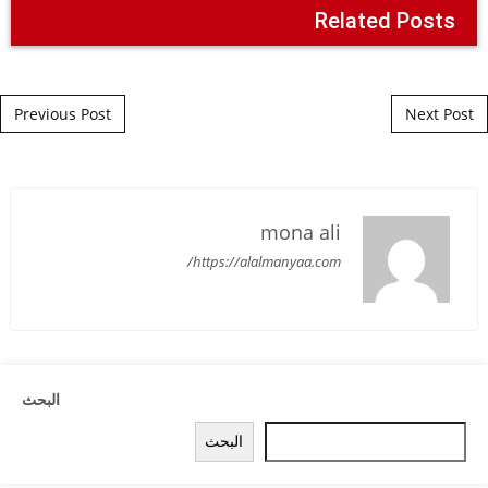
Related Posts
Post navigation
Previous Post
Next Post
mona ali
https://alalmanyaa.com/
البحث
البحث