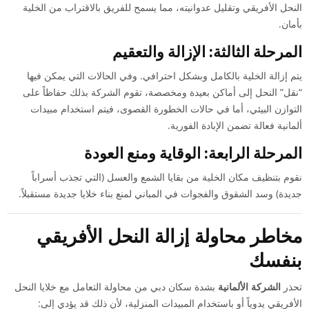
النحل الأفريقي وتقليل عدوانيته، مما يسمح للفريق بالاقتراب من الخلية
بأمان.
المرحلة الثالثة: الإزالة والتعقيم
يتم إزالة الخلية بالكامل وبشكل احترافي. وفي الحالات التي يمكن فيها
“نقل” النحل إلى أماكن بعيدة ومخصصة، تقوم الشركة بذلك حفاظاً على
التوازن البيئي، أما في حالات الخطورة القصوى، فيتم استخدام مبيدات
ألمانية فعالة تضمن الإبادة الفورية.
المرحلة الرابعة: الوقاية ومنع العودة
نقوم بتنظيف مكان الخلية من بقايا الشمع والعسل (التي تجذب أسراباً
جديدة) وسد الشقوق والفجوات في المباني لمنع بناء خلايا جديدة مستقبلاً.
مخاطر محاولة إزالة النحل الأفريقي
بنفسك
تحذر
الشركة الألمانية
بشدة سكان دبي من محاولة التعامل مع خلايا النحل
الأفريقي يدوياً أو باستخدام المبيدات المنزلية، لأن ذلك قد يؤدي إلى: