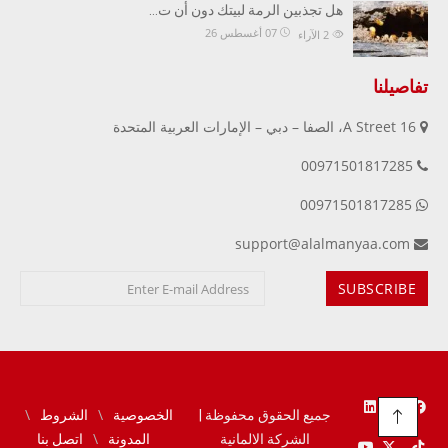
هل تجذبين الرمة لبيتك دون أن ت…
07 أغسطس 26
2
الآراء
تفاصيلنا
16 A Street، الصفا – دبي – الإمارات العربية المتحدة
00971501817285
00971501817285
support@alalmanyaa.com
جميع الحقوق محفوظة |
الخصوصية
الشروط
الشركة الالمانية
المدونة
اتصل بنا