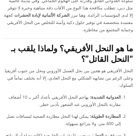
سلوكه العدواني الفائق وقدرته على الهجوم الجماعي. وفي مدينة عالمية
مثل دبي، تتطلب مكافحة هذا النوع من الآفات دقة متناهية وخبرة لا تتوفر
إلا لدى المؤسسات الرائدة. وهنا تبرز
الشركة الألمانية لإبادة الحشرات
كجهة
معتمدة متخصصة في توفير حلول ذكية وآمنة للتخلص من النحل الأفريقي
وحماية المجتمع من مخاطره.
ما هو النحل الأفريقي؟ ولماذا يلقب بـ
“النحل القاتل”؟
النحل الأفريقي هو هجين بين نحل العسل الأوروبي ونحل من جنوب أفريقيا.
وعلى الرغم من تشابهه الشكلي مع النحل العادي، إلا أنه يختلف تماماً في
السلوك:
العدوانية الشديدة:
يهاجم النحل الأفريقي بأعداد أكبر بـ 10 أضعاف
مقارنة بالنحل الأوروبي عند الشعور بأدنى خطر.
المطاردة الطويلة:
يمكن لهذا النحل مطاردة الضحية لمسافات تصل
إلى 400 متر، ولا يتراجع بسهولة.
سرعة رد الفعل:
يستجيب للمؤثرات الخارجية (كالضوضاء أو الروائح