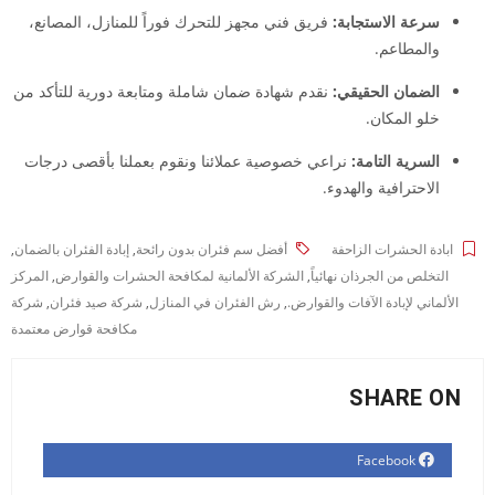
سرعة الاستجابة:
فريق فني مجهز للتحرك فوراً للمنازل، المصانع،
والمطاعم.
الضمان الحقيقي:
نقدم شهادة ضمان شاملة ومتابعة دورية للتأكد من
خلو المكان.
السرية التامة:
نراعي خصوصية عملائنا ونقوم بعملنا بأقصى درجات
الاحترافية والهدوء.
ابادة الحشرات الزاحفة
أفضل سم فئران بدون رائحة
,
إبادة الفئران بالضمان
,
التخلص من الجرذان نهائياً
,
الشركة الألمانية لمكافحة الحشرات والقوارض
,
المركز
الألماني لإبادة الآفات والقوارض.
,
رش الفئران في المنازل
,
شركة صيد فئران
,
شركة
مكافحة قوارض معتمدة
SHARE ON
Facebook