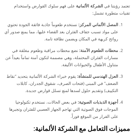
تعتمد رؤيتنا في
الشركة الألمانية
على فهم سلوك القوارض واستخدام
تقنيات متطورة تشمل:
المصل الألماني المركز:
نستخدم طعوماً جاذبة فائقة الجودة تحتوي
على مواد تسبب جفاف الفئران بعد القضاء عليها، مما يمنع صدور أي
روائح كريهة في المكان ويضمن نظافة تامة.
محطات الطعوم الآمنة:
نضع محطات مراقبة وطعوم مغلقة في
مسارات الفئران المحتملة، وهي مصممة لتكون آمنة تماماً بعيداً عن
متناول الأطفال والحيوانات الأليفة.
العزل الهندسي للمنشأة:
يقوم خبراء الشركة الألمانية بتحديد “نقاط
الضعف” في المبنى (فتحات الصرف، شقوق الجدران، كابلات
التكييف) وتقديم حلول لسدها لمنع تسلل قوارض جديدة.
أجهزة الذبذبات الصوتية:
في بعض الحالات، نستخدم تكنولوجيا
الموجات فوق الصوتية التي تهاجم الجهاز العصبي للفئران وتجبرها
على الفرار من الموقع فوراً.
مميزات التعامل مع الشركة الألمانية: