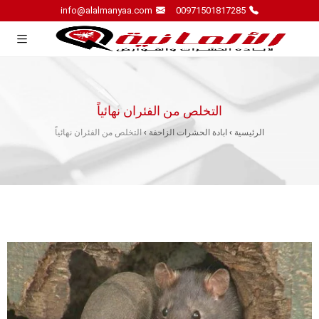
info@alalmanyaa.com
00971501817285
التخلص من الفئران نهائياً
الرئيسية
›
ابادة الحشرات الزاحفة
›
التخلص من الفئران نهائياً