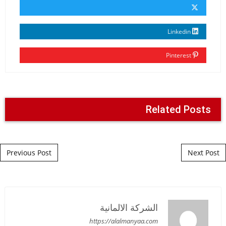
Linkedin
Pinterest
Related Posts
Post navigation
Previous Post
Next Post
الشركة الالمانية
https://alalmanyaa.com