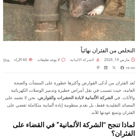
التخلص من الفئران نهائياً
مارس 19, 2026
الشركة الالمانية
لا يوجد تعليقات
60
الآراء
Sha
re on
تُعد الفئران من أذكى القوارض وأكثرها خطورة على المنشآت والصحة
العامة، حيث تتسبب في نقل أمراض خطيرة وتدمير الوصلات الكهربائية
والأثاث. في
الشركة الألمانية لابادة الحشرات والقوارض
، نحن لا نعتمد على
المصائد التقليدية فقط، بل نقدم منظومة إبادة ألمانية متكاملة تقضي على
الفئران وتمنع عودتها للأبد.
لماذا تنجح “الشركة الألمانية” في القضاء على
الفئران؟