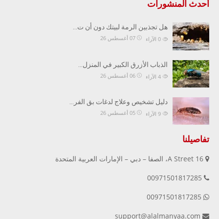
أحدث المنشورات
هل تجذبين الرمة لبيتك دون أن ت…
07 أغسطس 26
0
الآراء
الذباب الأزرق الكبير في المنزل…
06 أغسطس 26
4
الآراء
دليل تشخيص وعلاج لدغات بق الفر…
05 أغسطس 26
9
الآراء
تفاصيلنا
16 A Street، الصفا – دبي – الإمارات العربية المتحدة
00971501817285
00971501817285
support@alalmanyaa.com